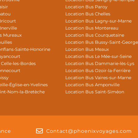
isir
Location Bus Paroy
hatou
Location Bus Chelles
ricourt
Location Bus Lagny-sur-Marne
nerville
Location Bus Montereau
es Mureaux
Location Bus Courquetaine
uilles
Location Bus Bussy-Saint-George
nflans-Sainte-Honorine
Location Bus Meaux
uyancourt
Location Bus Le Mée-sur-Seine
 Celle-les-Bordes
Location Bus Dammarie-lès-Lys
ennecourt
Location Bus Ozoir-la-Ferrière
issy
Location Bus Vaires-sur-Marne
ille-Église-en-Yvelines
Location Bus Amponville
aint-Nom-la-Bretèche
Location Bus Saint-Siméon
rance
Contact@phoenixvoyages.com