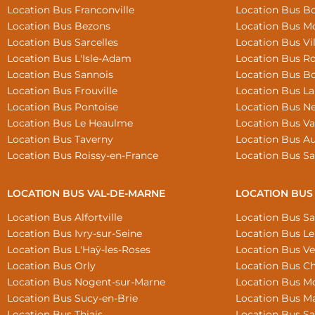
Location Bus Franconville
Location Bus B
Location Bus Bezons
Location Bus M
Location Bus Sarcelles
Location Bus Vi
Location Bus L'Isle-Adam
Location Bus Ro
Location Bus Sannois
Location Bus B
Location Bus Frouville
Location Bus L
Location Bus Pontoise
Location Bus Ne
Location Bus Le Heaulme
Location Bus Va
Location Bus Taverny
Location Bus Au
Location Bus Roissy-en-France
Location Bus Sa
LOCATION BUS VAL-DE-MARNE
LOCATION BUS
Location Bus Alfortville
Location Bus S
Location Bus Ivry-sur-Seine
Location Bus Le
Location Bus L'Haÿ-les-Roses
Location Bus Ver
Location Bus Orly
Location Bus Ch
Location Bus Nogent-sur-Marne
Location Bus M
Location Bus Sucy-en-Brie
Location Bus Ma
Location Bus Thiais
Location Bus Sa