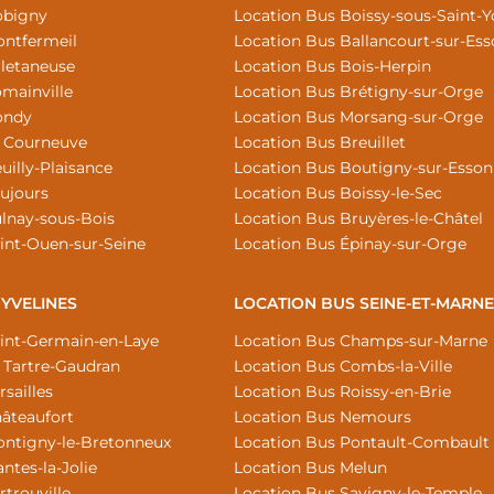
obigny
Location Bus Boissy-sous-Saint-
ontfermeil
Location Bus Ballancourt-sur-Es
lletaneuse
Location Bus Bois-Herpin
mainville
Location Bus Brétigny-sur-Orge
ondy
Location Bus Morsang-sur-Orge
a Courneuve
Location Bus Breuillet
uilly-Plaisance
Location Bus Boutigny-sur-Esso
ujours
Location Bus Boissy-le-Sec
lnay-sous-Bois
Location Bus Bruyères-le-Châtel
int-Ouen-sur-Seine
Location Bus Épinay-sur-Orge
 YVELINES
LOCATION BUS SEINE-ET-MARNE
aint-Germain-en-Laye
Location Bus Champs-sur-Marne
 Tartre-Gaudran
Location Bus Combs-la-Ville
sailles
Location Bus Roissy-en-Brie
âteaufort
Location Bus Nemours
ontigny-le-Bretonneux
Location Bus Pontault-Combault
ntes-la-Jolie
Location Bus Melun
rtrouville
Location Bus Savigny-le-Temple