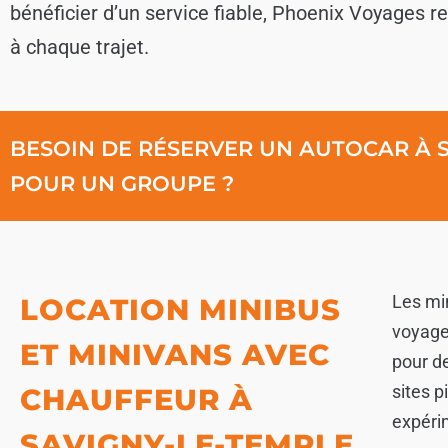
bénéficier d’un service fiable, Phoenix Voyages 
à chaque trajet.
BESOIN DE RÉSERVER UN AUTOCAR À 
POUR UN GROUPE ?
Les mi
LOCATION MINIBUS
voyage 
ET MINIVANS AVEC
pour de
sites 
CHAUFFEUR À
expérim
SAVIGNY-LE-TEMPLE