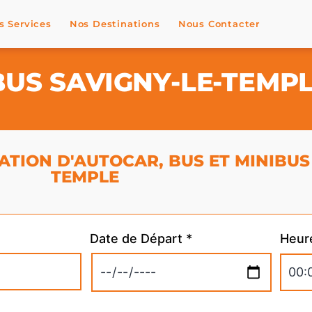
s Services
Nos Destinations
Nous Contacter
BUS SAVIGNY-LE-TEMP
TION D'AUTOCAR, BUS ET MINIBUS 
TEMPLE
Date de Départ *
Heur