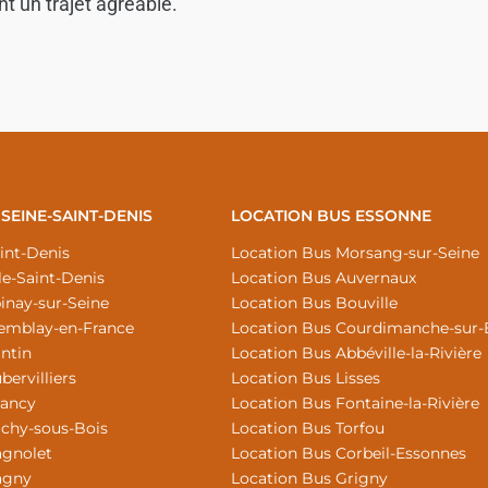
t un trajet agréable.
SEINE-SAINT-DENIS
LOCATION BUS ESSONNE
int-Denis
Location Bus Morsang-sur-Seine
le-Saint-Denis
Location Bus Auvernaux
inay-sur-Seine
Location Bus Bouville
remblay-en-France
Location Bus Courdimanche-sur-
ntin
Location Bus Abbéville-la-Rivière
ervilliers
Location Bus Lisses
rancy
Location Bus Fontaine-la-Rivière
ichy-sous-Bois
Location Bus Torfou
agnolet
Location Bus Corbeil-Essonnes
agny
Location Bus Grigny