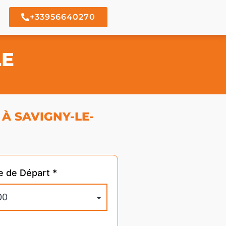
+33956640270
LE
À SAVIGNY-LE-
e de Départ *