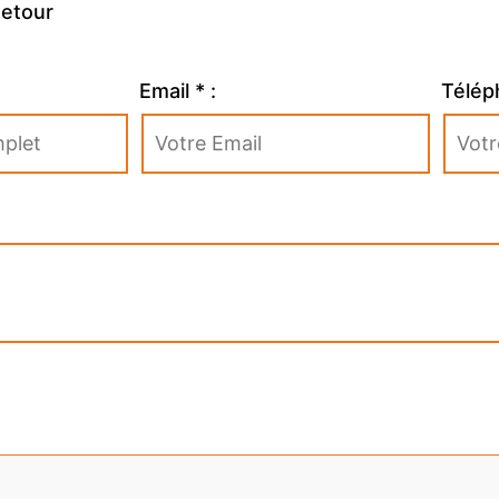
Retour
Email * :
Télép