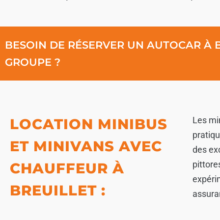
BESOIN DE RÉSERVER UN AUTOCAR À 
GROUPE ?
Les mi
LOCATION MINIBUS
pratiqu
ET MINIVANS AVEC
des exc
pittor
CHAUFFEUR À
expérim
BREUILLET :
assuran