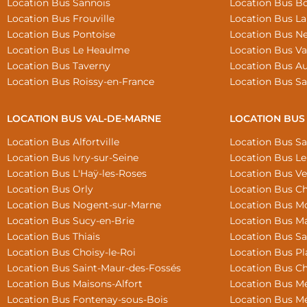
Location Bus Sannois
Location Bus B
Location Bus Frouville
Location Bus L
Location Bus Pontoise
Location Bus Ne
Location Bus Le Heaulme
Location Bus Va
Location Bus Taverny
Location Bus Au
Location Bus Roissy-en-France
Location Bus Sa
LOCATION BUS VAL-DE-MARNE
LOCATION BUS
Location Bus Alfortville
Location Bus S
Location Bus Ivry-sur-Seine
Location Bus Le
Location Bus L'Haÿ-les-Roses
Location Bus Ver
Location Bus Orly
Location Bus Ch
Location Bus Nogent-sur-Marne
Location Bus M
Location Bus Sucy-en-Brie
Location Bus Ma
Location Bus Thiais
Location Bus Sa
Location Bus Choisy-le-Roi
Location Bus Pla
Location Bus Saint-Maur-des-Fossés
Location Bus C
Location Bus Maisons-Alfort
Location Bus Mé
Location Bus Fontenay-sous-Bois
Location Bus Mé