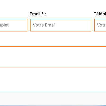
Email * :
Télép