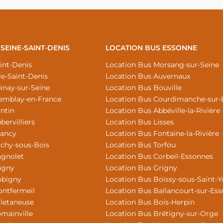
SEINE-SAINT-DENIS
LOCATION BUS ESSONNE
int-Denis
Location Bus Morsang-sur-Seine
le-Saint-Denis
Location Bus Auvernaux
inay-sur-Seine
Location Bus Bouville
remblay-en-France
Location Bus Courdimanche-sur-
ntin
Location Bus Abbéville-la-Rivière
ervilliers
Location Bus Lisses
rancy
Location Bus Fontaine-la-Rivière
ichy-sous-Bois
Location Bus Torfou
agnolet
Location Bus Corbeil-Essonnes
agny
Location Bus Grigny
obigny
Location Bus Boissy-sous-Saint-
ontfermeil
Location Bus Ballancourt-sur-Es
lletaneuse
Location Bus Bois-Herpin
mainville
Location Bus Brétigny-sur-Orge