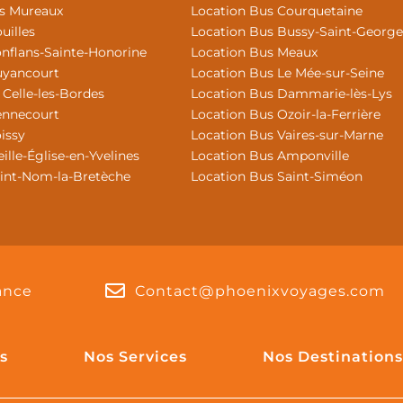
es Mureaux
Location Bus Courquetaine
uilles
Location Bus Bussy-Saint-George
nflans-Sainte-Honorine
Location Bus Meaux
uyancourt
Location Bus Le Mée-sur-Seine
 Celle-les-Bordes
Location Bus Dammarie-lès-Lys
ennecourt
Location Bus Ozoir-la-Ferrière
issy
Location Bus Vaires-sur-Marne
ille-Église-en-Yvelines
Location Bus Amponville
aint-Nom-la-Bretèche
Location Bus Saint-Siméon
rance
Contact@phoenixvoyages.com
s
Nos Services
Nos Destinations