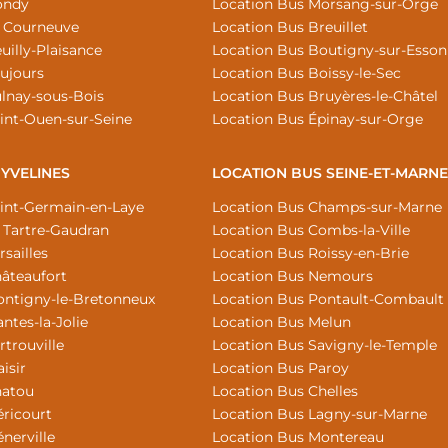
ondy
Location Bus Morsang-sur-Orge
a Courneuve
Location Bus Breuillet
uilly-Plaisance
Location Bus Boutigny-sur-Esso
ujours
Location Bus Boissy-le-Sec
lnay-sous-Bois
Location Bus Bruyères-le-Châtel
int-Ouen-sur-Seine
Location Bus Épinay-sur-Orge
 YVELINES
LOCATION BUS SEINE-ET-MARNE
aint-Germain-en-Laye
Location Bus Champs-sur-Marne
 Tartre-Gaudran
Location Bus Combs-la-Ville
sailles
Location Bus Roissy-en-Brie
âteaufort
Location Bus Nemours
ontigny-le-Bretonneux
Location Bus Pontault-Combault
ntes-la-Jolie
Location Bus Melun
rtrouville
Location Bus Savigny-le-Temple
isir
Location Bus Paroy
hatou
Location Bus Chelles
ricourt
Location Bus Lagny-sur-Marne
nerville
Location Bus Montereau