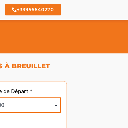
+33956640270
S À BREUILLET
e de Départ *