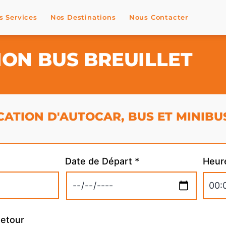
s Services
Nos Destinations
Nous Contacter
ION BUS BREUILLET
ATION D'AUTOCAR, BUS ET MINIBU
Date de Départ *
Heur
Retour